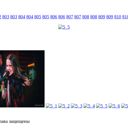
2
803
803
804
804
805
805
806
806
807
807
808
808
809
809
810
81
а защищены