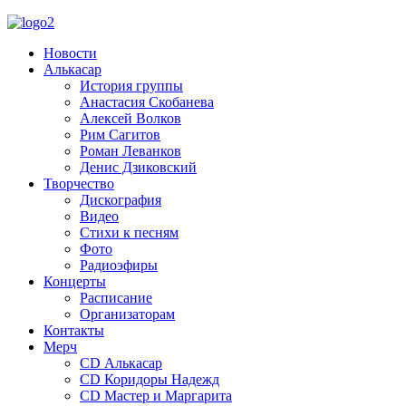
Новости
Алькасар
История группы
Анастасия Скобанева
Алексей Волков
Рим Сагитов
Роман Леванков
Денис Дзиковский
Творчество
Дискография
Видео
Стихи к песням
Фото
Радиоэфиры
Концерты
Расписание
Организаторам
Контакты
Мерч
CD Алькасар
CD Коридоры Надежд
CD Мастер и Маргарита