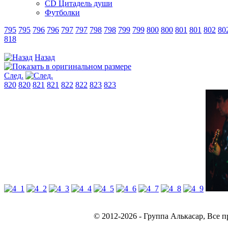
CD Цитадель души
Футболки
795
795
796
796
797
797
798
798
799
799
800
800
801
801
802
80
818
Назад
След.
820
820
821
821
822
822
823
823
© 2012-2026 - Группа Алькасар, Все прав